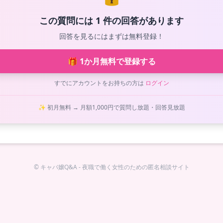
この質問には 1 件の回答があります
回答を見るにはまずは無料登録！
🎁 1か月無料で登録する
すでにアカウントをお持ちの方は
ログイン
✨ 初月無料 → 月額1,000円で質問し放題・回答見放題
© キャバ嬢Q&A - 夜職で働く女性のための匿名相談サイト