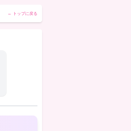
← トップに戻る