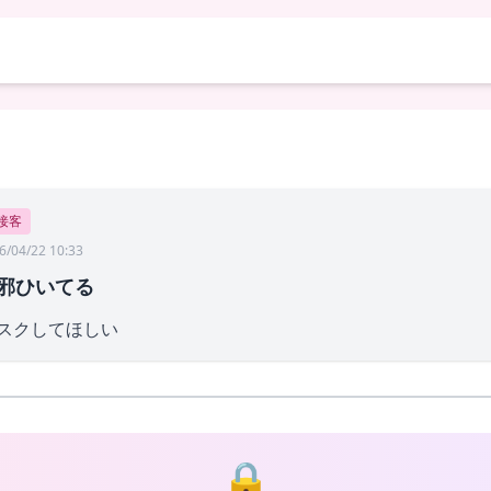
接客
6/04/22 10:33
邪ひいてる
マスクしてほしい
🔒