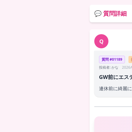
💬 質問詳細
Q
質問 #01189
投稿者: かな
2026/
GW前にエス
連休前に綺麗