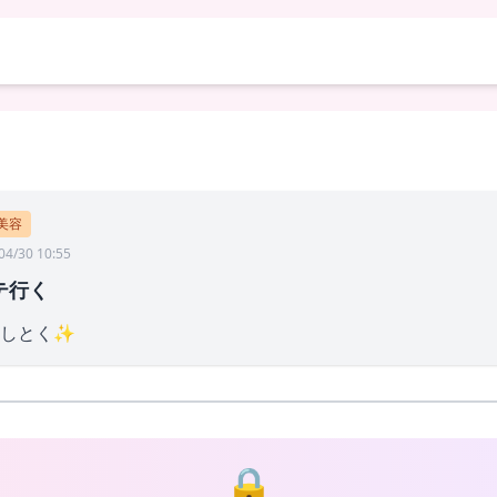
美容
04/30 10:55
テ行く
にしとく✨
🔒