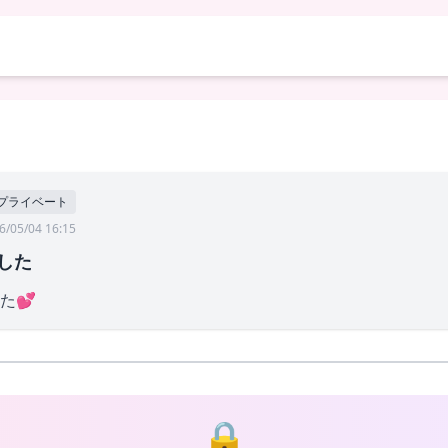
プライベート
6/05/04 16:15
した
た💕
🔒