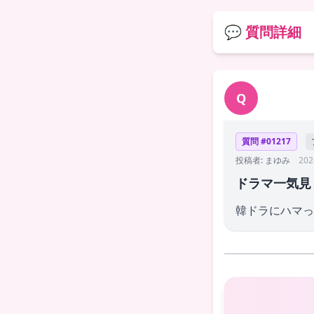
💬 質問詳細
Q
質問 #01217
投稿者: まゆみ
202
ドラマ一気見
韓ドラにハマっ