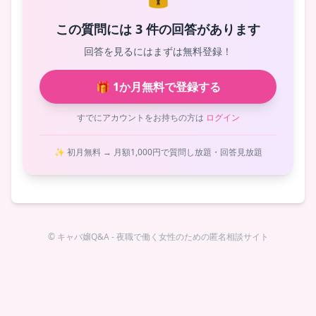
この質問には 3 件の回答があります
回答を見るにはまずは無料登録！
🎁 1か月無料で登録する
すでにアカウントをお持ちの方は
ログイン
✨ 初月無料 → 月額1,000円で質問し放題・回答見放題
© キャバ嬢Q&A - 夜職で働く女性のための匿名相談サイト