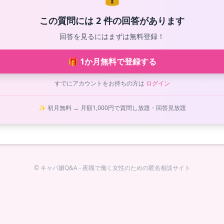
この質問には 2 件の回答があります
回答を見るにはまずは無料登録！
🎁 1か月無料で登録する
すでにアカウントをお持ちの方は
ログイン
✨ 初月無料 → 月額1,000円で質問し放題・回答見放題
© キャバ嬢Q&A - 夜職で働く女性のための匿名相談サイト