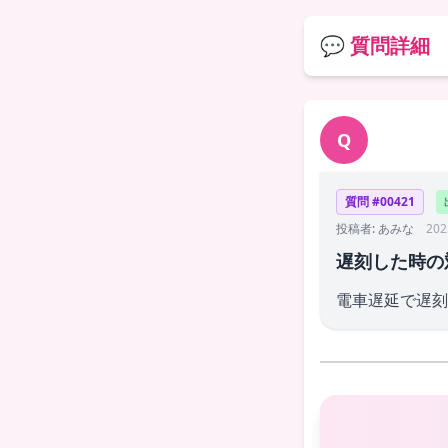
💬 質問詳細
Q
質問 #00421
投稿者: あみな
202
遅刻した時の
電車遅延で遅刻