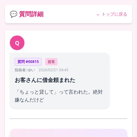
💬 質問詳細
← トップに戻る
Q
質問 #00815
接客
投稿者: ゆい
2026/02/21 04:45
お客さんに借金頼まれた
「ちょっと貸して」って言われた。絶対
嫌なんだけど