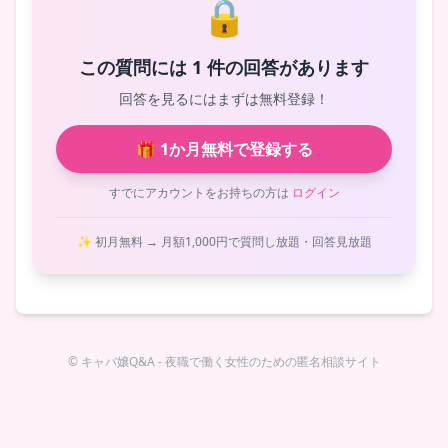
🔒
この質問には 1 件の回答があります
回答を見るにはまずは無料登録！
🎁 1か月無料で登録する
すでにアカウントをお持ちの方は
ログイン
✨ 初月無料 → 月額1,000円で質問し放題・回答見放題
© キャバ嬢Q&A - 夜職で働く女性のための匿名相談サイト