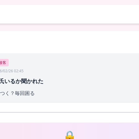
接客
6/02/26 02:45
氏いるか聞かれた
つく？毎回困る
🔒