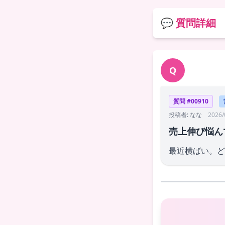
💬 質問詳細
Q
質問 #00910
投稿者: なな
2026/
売上伸び悩ん
最近横ばい。ど